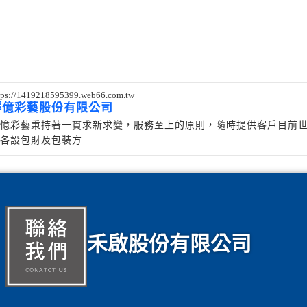
tps://1419218595399.web66.com.tw
群億彩藝股份有限公司
憶彩藝秉持著一貫求新求變，服務至上的原則，隨時提供客戶目前
各設包財及包裝方
禾啟股份有限公司