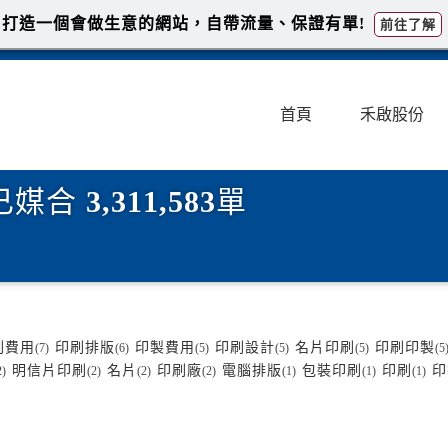
打造一個會做生意的網站，自帶流量、保證有單!
前往了解
首頁
禾啟股份
已媒合
3,311,583
單
刷費用
印刷排版
印製費用
印刷設計
名片印刷
印刷印製
(7)
(6)
(5)
(5)
(5)
(5
明信片印刷
名片
印刷廠
電腦排版
包裝印刷
印刷
印
2)
(2)
(2)
(2)
(1)
(1)
(1)