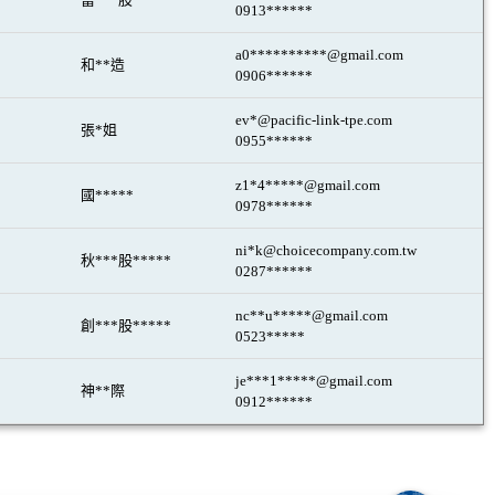
0913******
a0**********@gmail.com
和**造
0906******
ev*@pacific-link-tpe.com
張*姐
0955******
z1*4*****@gmail.com
國*****
0978******
ni*k@choicecompany.com.tw
秋***股*****
0287******
nc**u*****@gmail.com
創***股*****
0523*****
je***1*****@gmail.com
神**際
0912******