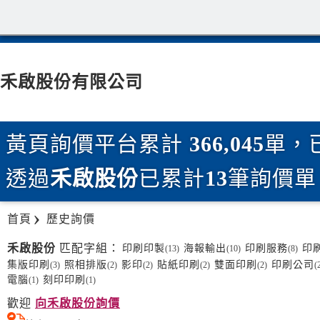
禾啟股份有限公司
黃頁詢價平台累計
366,045
單，
透過
禾啟股份
已累計
13
筆詢價單
首頁
歷史詢價
禾啟股份
匹配字組：
印刷印製
海報輸出
印刷服務
印
(13)
(10)
(8)
集版印刷
照相排版
影印
貼紙印刷
雙面印刷
印刷公司
(3)
(2)
(2)
(2)
(2)
(
電腦
刻印印刷
(1)
(1)
歡迎
向禾啟股份詢價