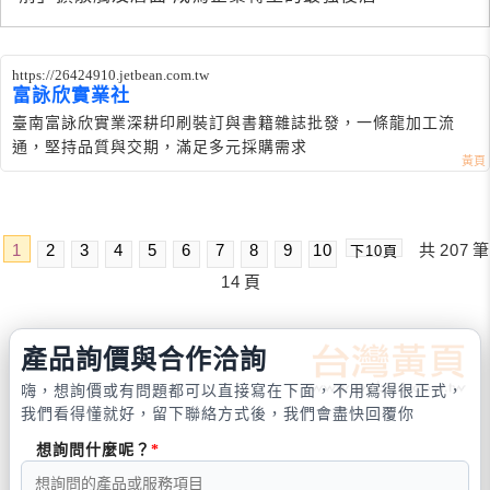
https://26424910.jetbean.com.tw
富詠欣實業社
臺南富詠欣實業深耕印刷裝訂與書籍雜誌批發，一條龍加工流
通，堅持品質與交期，滿足多元採購需求
1
2
3
4
5
6
7
8
9
10
共
207
筆
下10頁
14
頁
產品詢價與合作洽詢
嗨，想詢價或有問題都可以直接寫在下面，不用寫得很正式，
我們看得懂就好，留下聯絡方式後，我們會盡快回覆你
想詢問什麼呢？