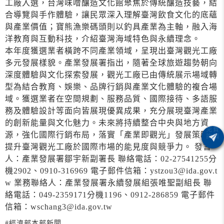
工廠入選，台灣味噌釀造文化館聚焦於傳統釀造技藝，結
合導覽與手作體驗，讓民眾深入理解臺灣飲食文化的底蘊
與產業價值；寶熊漁樂碼頭則以釣具產業為主軸，融入海
洋教育與互動科技，介紹臺灣海域特色與永續理念。
本年度獲選業者橫跨不同產業領域，呈現出臺灣觀光工廠
多元發展樣貌。產業發展署指出，隨著全球旅遊趨勢朝向
深度體驗與文化探索發展，觀光工廠已由傳統展示場域轉
型為結合教育、娛樂、品牌行銷與產業文化體驗的複合場
域。獲選業者在空間規劃、服務品質、國際接待、多語服
務及體驗設計等面向皆展現優異成果，充分展現臺灣產業
的創新能量與文化魅力。未來將持續整合中央與地方資
源，強化國際行銷布局，落實「產業即觀光」發展策略，
提升臺灣觀光工廠於國際市場的能見度與競爭力。 發言
人：產業發展署鄒宇新副署長 聯絡電話：02-27541255分
機2902、0910-316969 電子郵件信箱：ystzou3@ida.gov.t
w 業務聯絡人：產業發展署永續發展組張唯聖副組長 聯
絡電話：049-2359171分機1196、0912-286859 電子郵件
信箱：wschang3@ida.gov.tw
#經濟部本部新聞