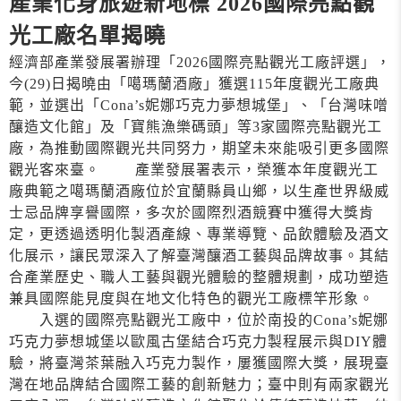
產業化身旅遊新地標 2026國際亮點觀
光工廠名單揭曉
經濟部產業發展署辦理「2026國際亮點觀光工廠評選」，
今(29)日揭曉由「噶瑪蘭酒廠」獲選115年度觀光工廠典
範，並選出「Cona’s妮娜巧克力夢想城堡」、「台灣味噌
釀造文化館」及「寶熊漁樂碼頭」等3家國際亮點觀光工
廠，為推動國際觀光共同努力，期望未來能吸引更多國際
觀光客來臺。 產業發展署表示，榮獲本年度觀光工
廠典範之噶瑪蘭酒廠位於宜蘭縣員山鄉，以生產世界級威
士忌品牌享譽國際，多次於國際烈酒競賽中獲得大獎肯
定，更透過透明化製酒產線、專業導覽、品飲體驗及酒文
化展示，讓民眾深入了解臺灣釀酒工藝與品牌故事。其結
合產業歷史、職人工藝與觀光體驗的整體規劃，成功塑造
兼具國際能見度與在地文化特色的觀光工廠標竿形象。
入選的國際亮點觀光工廠中，位於南投的Cona’s妮娜
巧克力夢想城堡以歐風古堡結合巧克力製程展示與DIY體
驗，將臺灣茶葉融入巧克力製作，屢獲國際大獎，展現臺
灣在地品牌結合國際工藝的創新魅力；臺中則有兩家觀光