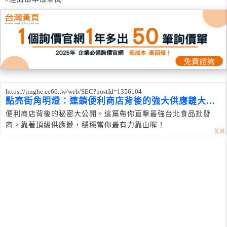
https://jinghe.ec66.tw/web/SEC?postId=1356104
點亮街角明燈：連鎖便利商店背後的強大供應鏈大公
開
便利商店背後的秘密大公開。這篇帶你直擊最強台北食品批發
商。靠著頂級供應鏈，穩穩當你最有力靠山喔！